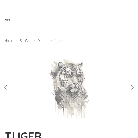
Menu
Home
StipArt
Dieren
Tijger
TIJGER