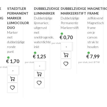
K
STAEDTLER
DUBBELZIJDIGE
DUBBELZIJDIGE
MAGNETIS
PERMANENT
LIJNMARKER
MARKEERSTIFT
FRAME
NG
MARKER
Dubbelzijdige
Dubbelzijdige
zelfklevend
LUMOCOLOR
lijnmarker,
Permanente
Magnetisch
DUO
uitgerust
Markeerstift
frame
Marker
met
om je
€ 0,70
met
sneldrogende,
canvas
dubbelzijdige
waterdichte
strak te
per stuk, incl. BTW
-
+
ronde
inkt
houden
punt
€ 1,25
€ 7,99
€ 1,70
per stuk, incl. BTW
per stuk, incl. BTW
-
+
er stuk, incl. BTW
-
+