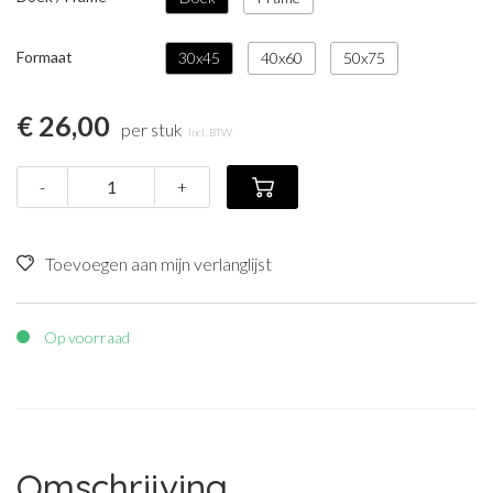
Formaat
30x45
40x60
50x75
€ 26,00
per stuk
Incl. BTW
-
+
Toevoegen aan mijn verlanglijst
Op voorraad
Omschrijving