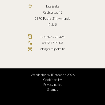
Tateljeeke
Reststraat 45
2870
Puurs Sint-Amands
België
BE0802.294.324
0472.47.95.03
info@tateljeeke.be
Webdesign by IDcreation 2026
Cookie policy
Privacy policy
Sitemap