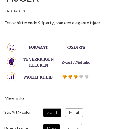
SA1014-0001
Een schitterende Stipart@ van een elegante tijger
FORMAAT
30x45 cm
TE VERKRIJGEN
Zwart / Mettalic
KLEUREN
MOEILIJKHEID
Meer info
StipArt@ color
Zwart
Metal
Doek / Frame
Doek
Frame