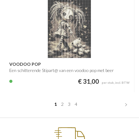
VOODOO POP
Een schitterende Stipart@ van een voodoo pop met beer
€ 31,00
per stuk, incl. BTW
1
2
3
4