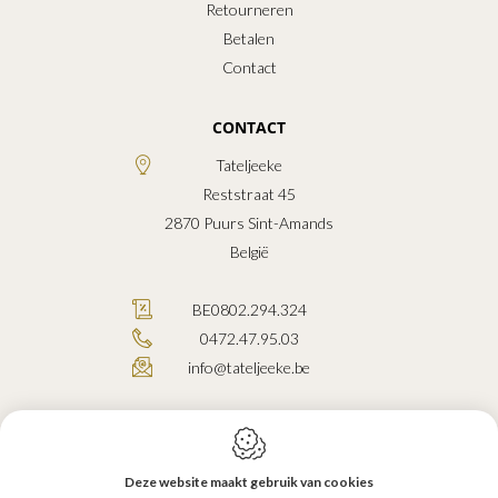
Retourneren
Betalen
Contact
CONTACT
Tateljeeke
Reststraat 45
2870
Puurs Sint-Amands
België
BE0802.294.324
0472.47.95.03
info@tateljeeke.be
Deze website maakt gebruik van cookies
Webdesign by IDcreation 2026