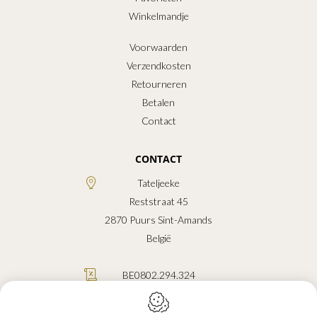
Winkelmandje
Voorwaarden
Verzendkosten
Retourneren
Betalen
Contact
CONTACT
Tateljeeke
Reststraat 45
2870
Puurs Sint-Amands
België
BE0802.294.324
0472.47.95.03
info@tateljeeke.be