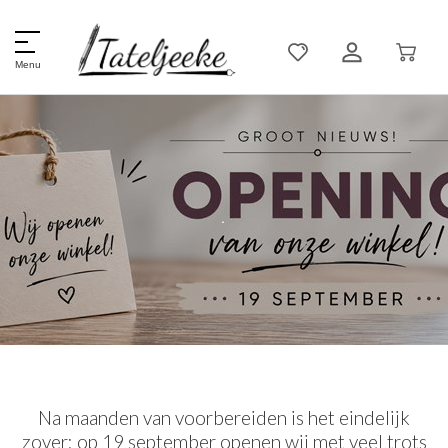
Diamond Painting &
StipArt Kits voor Creatieve
Menu
Hobby’s
.
Na maanden van voorbereiden is het eindelijk
zover: op 19 september openen wij met veel trots