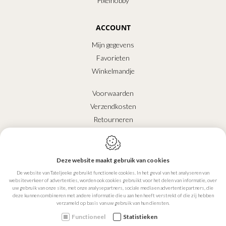
Pixelhobby
ACCOUNT
Mijn gegevens
Favorieten
Winkelmandje
Voorwaarden
Verzendkosten
Retourneren
Betalen
Contact
Deze website maakt gebruik van cookies
CONTACT
De website van Tateljeeke gebruikt functionele cookies. In het geval van het analyseren van
websiteverkeer of advertenties, worden ook cookies gebruikt voor het delen van informatie, over
uw gebruik van onze site, met onze analysepartners, sociale media en advertentiepartners, die
Tateljeeke
deze kunnen combineren met andere informatie die u aan hen heeft verstrekt of die zij hebben
Reststraat 45
verzameld op basis van uw gebruik van hun diensten.
2870
Puurs Sint-Amands
Functioneel
Statistieken