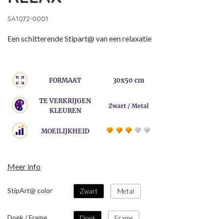
SA1072-0001
Een schitterende Stipart@ van een relaxatie
FORMAAT
30x50 cm
TE VERKRIJGEN
Zwart / Metal
KLEUREN
MOEILIJKHEID
Meer info
StipArt@ color
Zwart
Metal
Doek / Frame
Doek
Frame