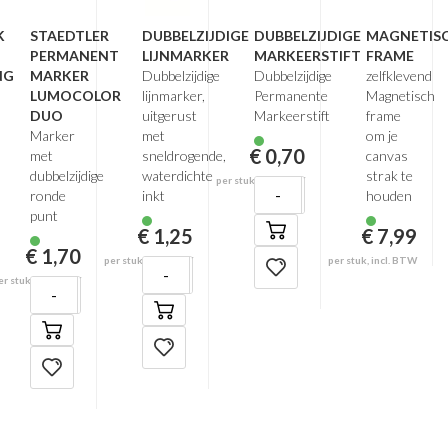
K
STAEDTLER
DUBBELZIJDIGE
DUBBELZIJDIGE
MAGNETIS
PERMANENT
LIJNMARKER
MARKEERSTIFT
FRAME
NG
MARKER
Dubbelzijdige
Dubbelzijdige
zelfklevend
LUMOCOLOR
lijnmarker,
Permanente
Magnetisch
DUO
uitgerust
Markeerstift
frame
Marker
met
om je
€ 0,70
met
sneldrogende,
canvas
dubbelzijdige
waterdichte
strak te
per stuk, incl. BTW
-
+
ronde
inkt
houden
punt
€ 1,25
€ 7,99
€ 1,70
per stuk, incl. BTW
per stuk, incl. BTW
-
+
er stuk, incl. BTW
-
+