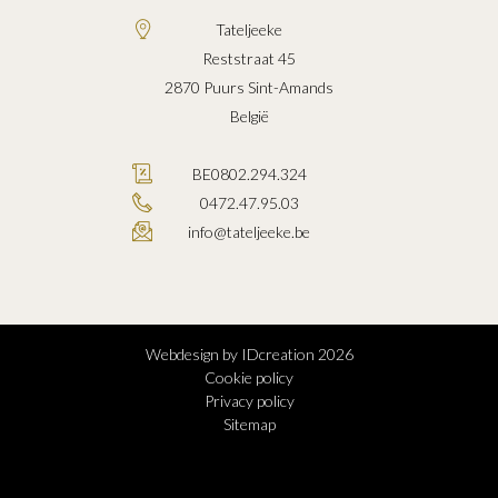
Tateljeeke
Reststraat 45
2870
Puurs Sint-Amands
België
BE0802.294.324
0472.47.95.03
info@tateljeeke.be
Webdesign by IDcreation 2026
Cookie policy
Privacy policy
Sitemap