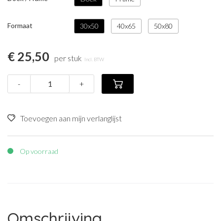
Formaat
30x50
40x65
50x80
€ 25,50
per stuk
Incl. BTW
-
+
Toevoegen aan mijn verlanglijst
Op voorraad
Omschrijving