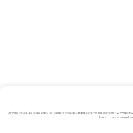
De website van Tateljeeke gebruikt functionele cookies. In het geval van het analyseren van website
kunnen combineren met ande