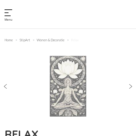
Menu
Home
StipArt
Wonen & Decoratie
Relax
RELAX