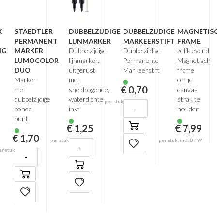
K
STAEDTLER
DUBBELZIJDIGE
DUBBELZIJDIGE
MAGNETIS
PERMANENT
LIJNMARKER
MARKEERSTIFT
FRAME
NG
MARKER
Dubbelzijdige
Dubbelzijdige
zelfklevend
LUMOCOLOR
lijnmarker,
Permanente
Magnetisch
DUO
uitgerust
Markeerstift
frame
Marker
met
om je
€ 0,70
met
sneldrogende,
canvas
dubbelzijdige
waterdichte
strak te
per stuk, incl. BTW
-
+
ronde
inkt
houden
punt
€ 1,25
€ 7,99
€ 1,70
per stuk, incl. BTW
per stuk, incl. BTW
-
+
er stuk, incl. BTW
-
+