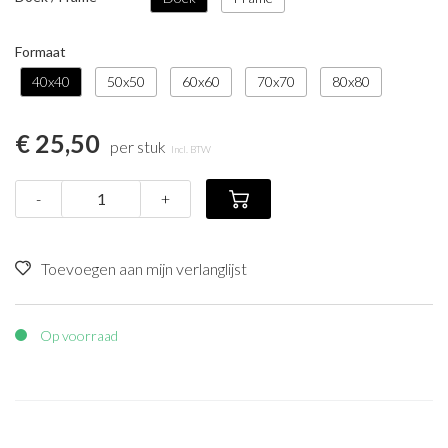
Formaat
40x40
50x50
60x60
70x70
80x80
€ 25,50
per stuk
Incl. BTW
-
+
Toevoegen aan mijn verlanglijst
Op voorraad