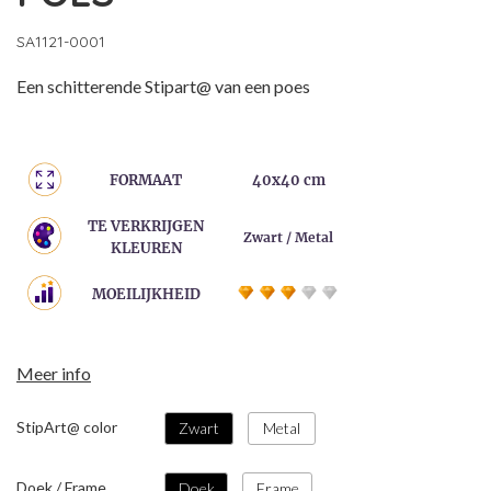
SA1121-0001
Een schitterende Stipart@ van een poes
FORMAAT
40x40 cm
TE VERKRIJGEN
Zwart / Metal
KLEUREN
MOEILIJKHEID
Meer info
StipArt@ color
Zwart
Metal
Doek / Frame
Doek
Frame