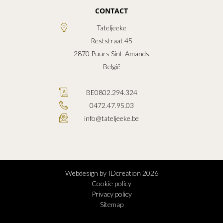
CONTACT
Tateljeeke
Reststraat 45
2870
Puurs Sint-Amands
België
BE0802.294.324
0472.47.95.03
info@tateljeeke.be
Webdesign by IDcreation 2026
Cookie policy
Privacy policy
Sitemap