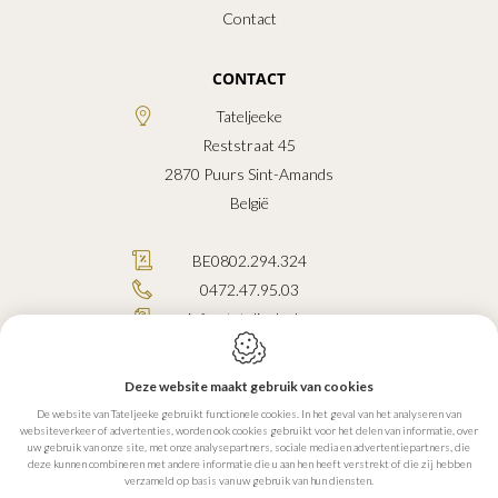
Contact
CONTACT
Tateljeeke
Reststraat 45
2870
Puurs Sint-Amands
België
BE0802.294.324
0472.47.95.03
info@tateljeeke.be
Deze website maakt gebruik van cookies
De website van Tateljeeke gebruikt functionele cookies. In het geval van het analyseren van
websiteverkeer of advertenties, worden ook cookies gebruikt voor het delen van informatie, over
Webdesign by IDcreation 2026
uw gebruik van onze site, met onze analysepartners, sociale media en advertentiepartners, die
Cookie policy
deze kunnen combineren met andere informatie die u aan hen heeft verstrekt of die zij hebben
verzameld op basis van uw gebruik van hun diensten.
Privacy policy