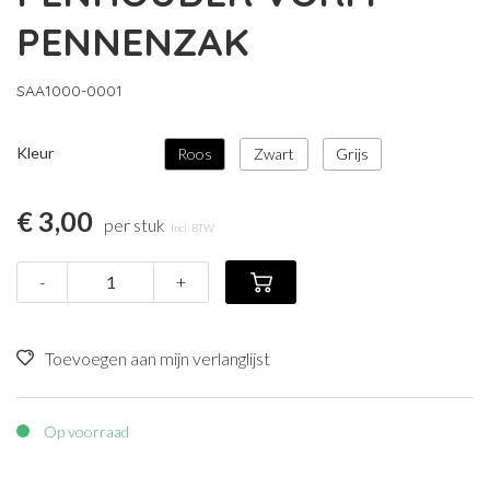
PENNENZAK
SAA1000-0001
Kleur
Roos
Zwart
Grijs
€ 3,00
per stuk
Incl. BTW
-
+
Toevoegen aan mijn verlanglijst
Op voorraad