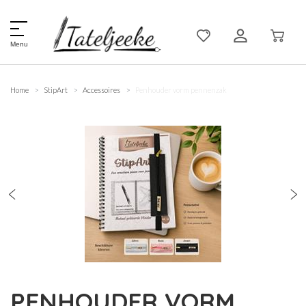
Menu
Home
StipArt
Accessoires
Penhouder vorm pennenzak
PENHOUDER VORM