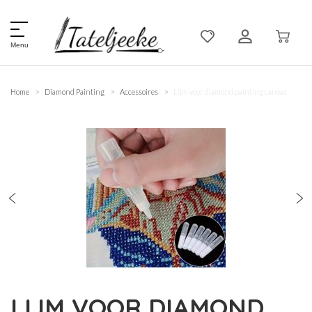
Menu
Home
Diamond Painting
Accessoires
Lijm voor diamond painting canvas
LIJM VOOR DIAMOND