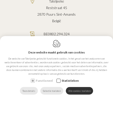
Tateljeeke
Reststraat 45
2870
Puurs Sint-Amands
België
BE0802.294.324
0472.47.95.03
info@tateljeeke.be
Deze website maakt gebruik van cookies
De website van Tateljeeke gebruikt functionele cookies. In het geval van het analyseren van
websiteverkeer of advertenties, worden ook cookies gebruikt voor het delen van informatie, over
uw gebruik van onze site, met onze analysepartners, sociale media en advertentiepartners, die
deze kunnen combineren met andere informatie die u aan hen heeft verstrekt of die zij hebben
verzameld op basis van uw gebruik van hun diensten.
Webdesign by IDcreation 2026
Cookie policy
Functioneel
Statistieken
Privacy policy
Sitemap
Toon details
Selectie toelaten
Alle cookies toelaten
ZOEKEN
MAIL ONS
HOME
VIND ONS
BEL ONS