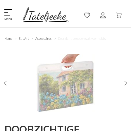
Menu
Home
StipArt
Accessoires
Doorzichtige opbergzak voor hobby
DOORZICHTIGE