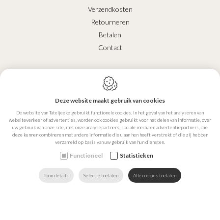
Verzendkosten
Retourneren
Betalen
Contact
CONTACT
Tateljeeke
Deze website maakt gebruik van cookies
Reststraat 45
De website van Tateljeeke gebruikt functionele cookies. In het geval van het analyseren van
2870
Puurs Sint-Amands
websiteverkeer of advertenties, worden ook cookies gebruikt voor het delen van informatie, over
uw gebruik van onze site, met onze analysepartners, sociale media en advertentiepartners, die
België
deze kunnen combineren met andere informatie die u aan hen heeft verstrekt of die zij hebben
verzameld op basis van uw gebruik van hun diensten.
BE0802.294.324
Functioneel
Statistieken
0472.47.95.03
Toon details
Selectie toelaten
Alle cookies toelaten
ZOEKEN
MAIL ONS
HOME
VIND ONS
BEL ONS
info@tateljeeke.be