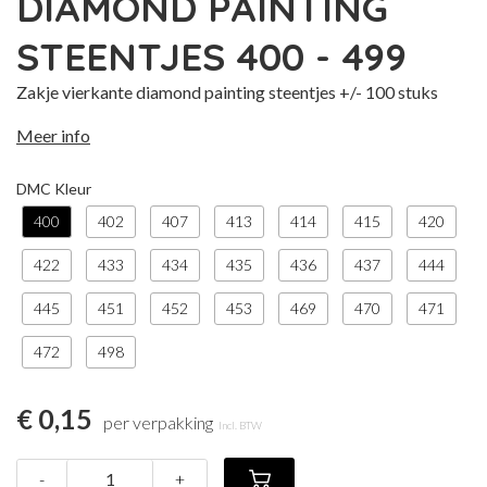
DIAMOND PAINTING
STEENTJES 400 - 499
Zakje vierkante diamond painting steentjes +/- 100 stuks
Meer info
DMC Kleur
400
402
407
413
414
415
420
422
433
434
435
436
437
444
445
451
452
453
469
470
471
472
498
€ 0,15
per verpakking
Incl. BTW
-
+