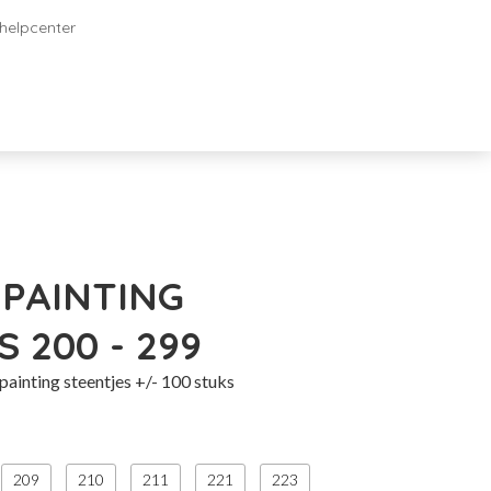
helpcenter
Diamond painting Magneten
namen
PAINTING
 200 - 299
ainting steentjes +/- 100 stuks
209
210
211
221
223