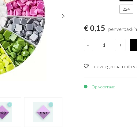
224
€ 0,15
per verpakkin
-
+
Toevoegen aan mijn ver
Op voorraad