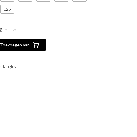
225
g
Incl. BTW
Toevoegen aan
langlijst