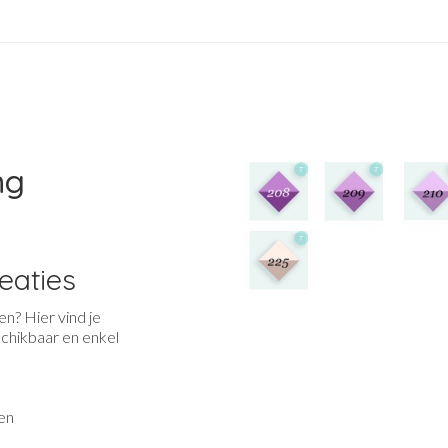
ng
reaties
en? Hier vind je
schikbaar en enkel
en