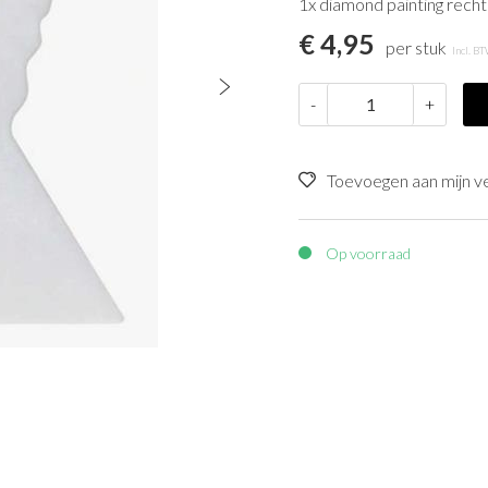
1x diamond painting recht
€ 4,95
per stuk
Incl. B
-
+
Toevoegen aan mijn ver
Op voorraad