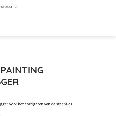
helpcenter
Diamond painting Magneten
namen
PAINTING
GGER
gger voor het corrigeren van de steentjes