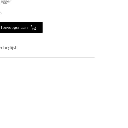
legger
TW
Toevoegen aan
langlijst