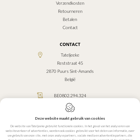
Verzendkosten
Retourneren
Betalen
Contact
CONTACT
Tateljeeke
Reststraat 45
2870
Puurs Sint-Amands
België
BE0802.294.324
0472.47.95.03
info@tateljeeke.be
Deze website maakt gebruik van cookies
De website van Tateljeeke gebruikt functionele cookies. In het geval van het analyseren van
websiteverkeer of advertenties, worden ook cookies gebruikt voor het delen van informatie, over
uw gebruik van onze site, met onze analysepartners, sociale media en advertentiepartners, die