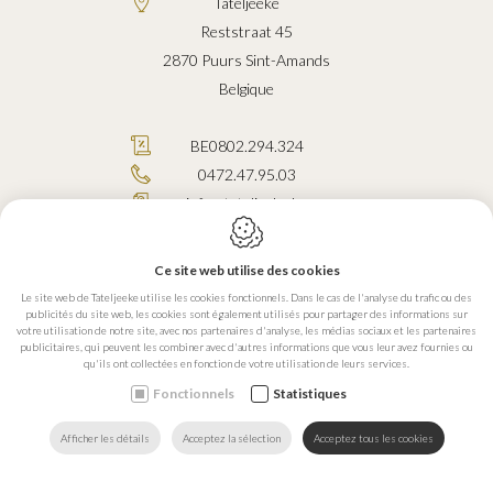
Tateljeeke
Reststraat 45
2870
Puurs Sint-Amands
Belgique
BE0802.294.324
0472.47.95.03
info@tateljeeke.be
Ce site web utilise des cookies
Le site web de Tateljeeke utilise les cookies fonctionnels. Dans le cas de l'analyse du trafic ou des
publicités du site web, les cookies sont également utilisés pour partager des informations sur
Conception du site web par IDcreation 2026
votre utilisation de notre site, avec nos partenaires d'analyse, les médias sociaux et les partenaires
Politique en matière de cookies
publicitaires, qui peuvent les combiner avec d'autres informations que vous leur avez fournies ou
qu'ils ont collectées en fonction de votre utilisation de leurs services.
Politique de confidentialité
Plan du site
Fonctionnels
Statistiques
CONTACTEZ-
TROUVEZ
Afficher les détails
Acceptez la sélection
Acceptez tous les cookies
RECHERCHER
HOME
APPELEZ NOUS
NOUS
NOUS