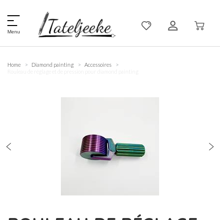
Menu
Home
Diamond painting
Accessoires
Rouleau de réglage et de pression pour diamond painting