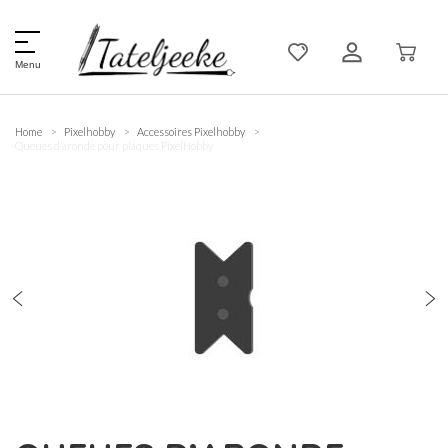
Menu
Home
Pixelhobby
Accessoires Pixelhobby
Queues d’aronde pour plaques PixelHobby