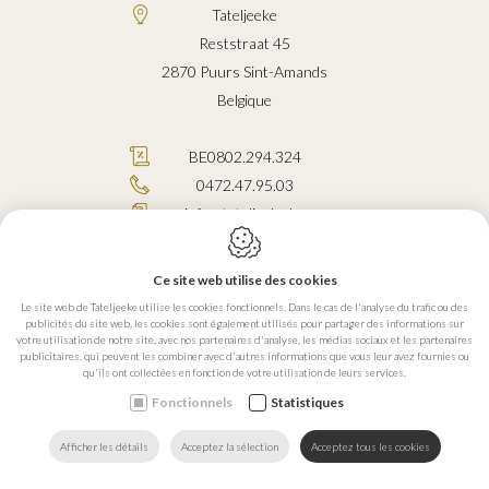
Tateljeeke
Reststraat 45
2870
Puurs Sint-Amands
Belgique
BE0802.294.324
0472.47.95.03
info@tateljeeke.be
Ce site web utilise des cookies
Le site web de Tateljeeke utilise les cookies fonctionnels. Dans le cas de l'analyse du trafic ou des
publicités du site web, les cookies sont également utilisés pour partager des informations sur
Conception du site web par IDcreation 2026
votre utilisation de notre site, avec nos partenaires d'analyse, les médias sociaux et les partenaires
Politique en matière de cookies
publicitaires, qui peuvent les combiner avec d'autres informations que vous leur avez fournies ou
qu'ils ont collectées en fonction de votre utilisation de leurs services.
Politique de confidentialité
Plan du site
Fonctionnels
Statistiques
CONTACTEZ-
TROUVEZ
Afficher les détails
Acceptez la sélection
Acceptez tous les cookies
RECHERCHER
HOME
APPELEZ NOUS
NOUS
NOUS