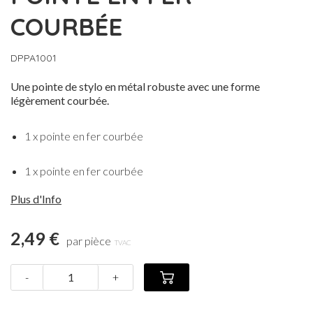
COURBÉE
DPPA1001
Une pointe de stylo en métal robuste avec une forme
légèrement courbée.
1 x pointe en fer courbée
1 x pointe en fer courbée
Plus d'Info
2,49 €
par pièce
TVAC
-
+