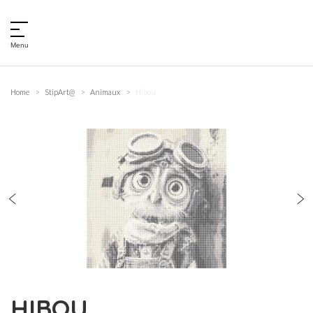
Menu
Home
StipArt@
Animaux
Hibou
HIBOU