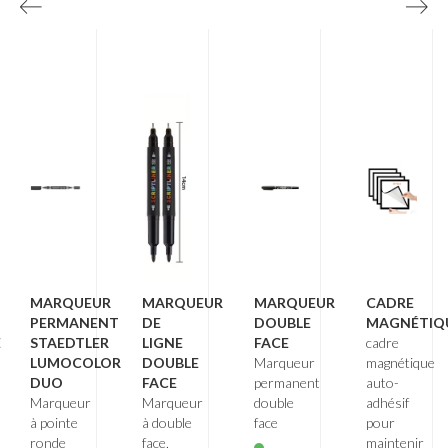
MARQUEUR
MARQUEUR
MARQUEUR
CADRE
PERMANENT
DE
DOUBLE
MAGNÉTIQ
E
STAEDTLER
LIGNE
FACE
cadre
LUMOCOLOR
DOUBLE
Marqueur
magnétique
DUO
FACE
permanent
auto-
Marqueur
Marqueur
double
adhésif
à pointe
à double
face
pour
ronde
face,
maintenir