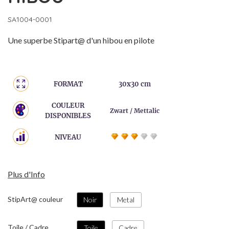
SA1004-0001
Une superbe Stipart@ d'un hibou en pilote
FORMAT
30x30 cm
COULEUR
Zwart / Mettalic
DISPONIBLES
NIVEAU
Plus d'Info
StipArt@ couleur
Noir
Metal
Toile / Cadre
Toile
Cadre