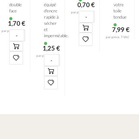
0,70 €
double
équipé
votre
face
d'encre
toile
par pièce, TVAC
-
+
rapide à
tendue
1,70 €
sécher
7,99 €
et
par pièce, TVAC
-
+
imperméable.
par pièce, TVAC
1,25 €
par pièce, TVAC
-
+