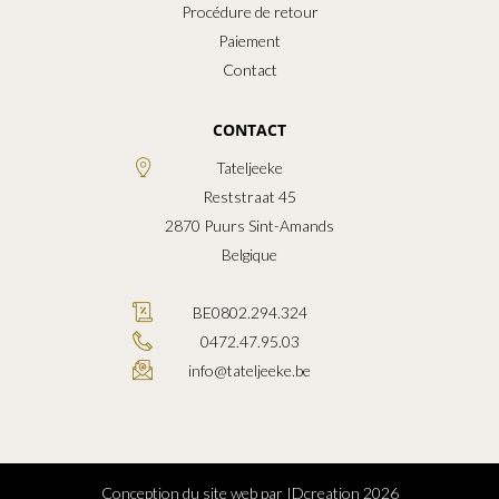
Procédure de retour
Paiement
Contact
CONTACT
Tateljeeke
Reststraat 45
2870
Puurs Sint-Amands
Belgique
BE0802.294.324
0472.47.95.03
info@tateljeeke.be
Conception du site web par IDcreation 2026