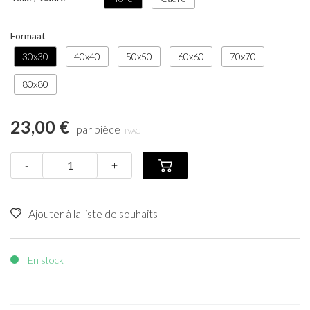
Formaat
30x30
40x40
50x50
60x60
70x70
80x80
23,00 €
par pièce
TVAC
-
+
Ajouter à la liste de souhaits
En stock