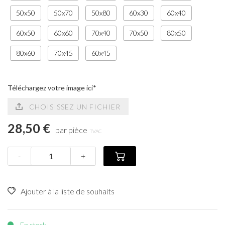
50x50
50x70
50x80
60x30
60x40
60x50
60x60
70x40
70x50
80x50
80x60
70x45
60x45
Téléchargez votre image ici*
CHOISISSEZ UN FICHIER
28,50 €
par pièce
TVAC
-
+
Ajouter à la liste de souhaits
En stock