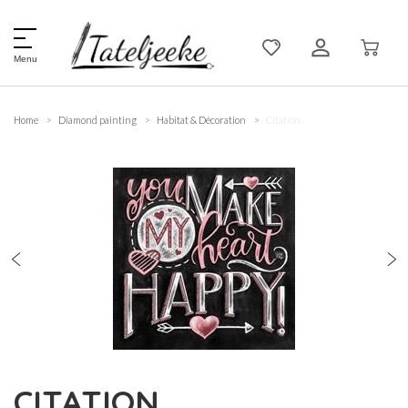
Menu
Home
Diamond painting
Habitat & Décoration
Citation
CITATION